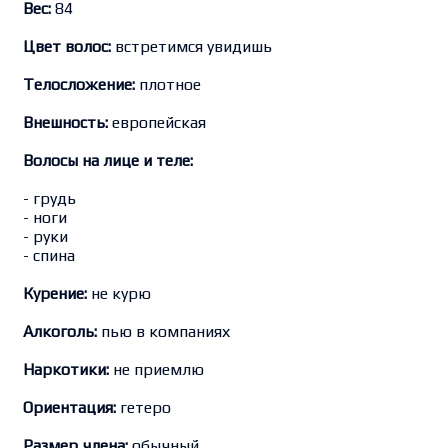
Вес:
84
Цвет волос:
встретимся увидишь
Телосложение:
плотное
Внешность:
европейская
Волосы на лице и теле:
- грудь
- ноги
- руки
- спина
Курение:
не курю
Алкоголь:
пью в компаниях
Наркотики:
не приемлю
Ориентация:
гетеро
Размер члена:
обычный