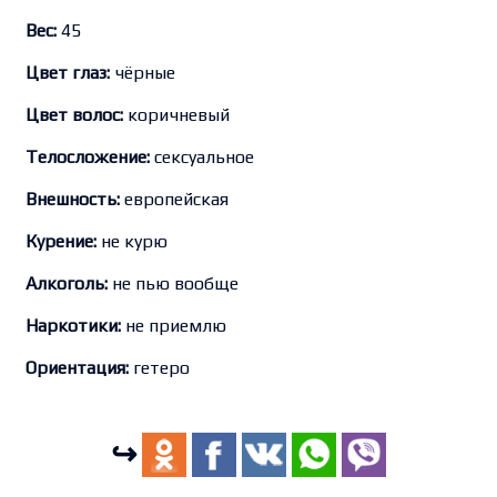
Вес:
45
Цвет глаз:
чёрные
Цвет волос:
коричневый
Телосложение:
сексуальное
Внешность:
европейская
Курение:
не курю
Алкоголь:
не пью вообще
Наркотики:
не приемлю
Ориентация:
гетеро
↪