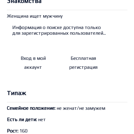
Знакомства
Женщина ищет мужчину
Информация о поиске доступна только
для зарегистрированных пользователей...
Вход в мой
Бесплатная
аккаунт
регистрация
Типаж
Семейное положение:
не женат/не замужем
Есть ли дети:
нет
Рост:
160